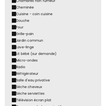
Chambres non fumeur
Cheminée
Cuisine - coin cuisine
Douche
Four
Grille-pain
Jardin commun
Lave-linge
Lit bébé (sur demande)
Micro-ondes
Radio
Réfrigérateur
Salle d'eau privative
Sèche cheveux
Sèche serviettes
Télévision écran plat