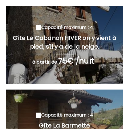
Capacité maximum : 4
Gîte Le Cabanon HIVER on y vient à
pied, s'il y a de la neige.
75€ /nuit
à partir de
Capacité maximum : 4
Gîte La Barmette