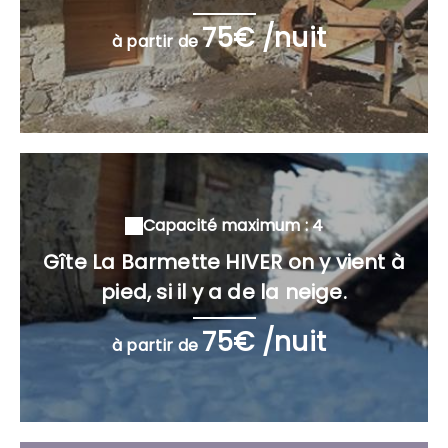
75€ /nuit
à partir de
Capacité maximum : 4
Gîte La Barmette HIVER on y vient à
pied, si il y a de la neige.
75€ /nuit
à partir de