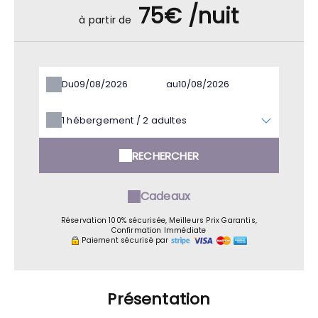
75€ /nuit
à partir de
Du
au
1
hébergement /
2
adultes
RECHERCHER
Cadeaux
Réservation 100% sécurisée, Meilleurs Prix Garantis,
Confirmation Immédiate
Paiement sécurisé par
Présentation